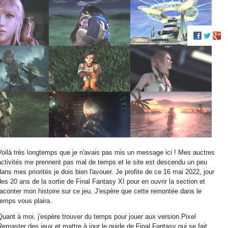
Voilà très longtemps que je n'avais pas mis un message ici ! Mes auctres
activités me prennent pas mal de temps et le site est descendu un peu
dans mes priorités je dois bien l'avouer. Je profite de ce 16 mai 2022, jour
des 20 ans de la sortie de Final Fantasy XI pour en ouvrir la section et
raconter mon histoire sur ce jeu. J'espère que cette remontée dans le
temps vous plaira.
Quant à moi, j'espère trouver du temps pour jouer aux version Pixel
Remaster des jeux et mattre à jour le guide de Final Fantasy qui se fait