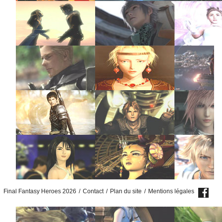
Final Fantasy Heroes 2026
/
Contact
/
Plan du site
/
Mentions légales