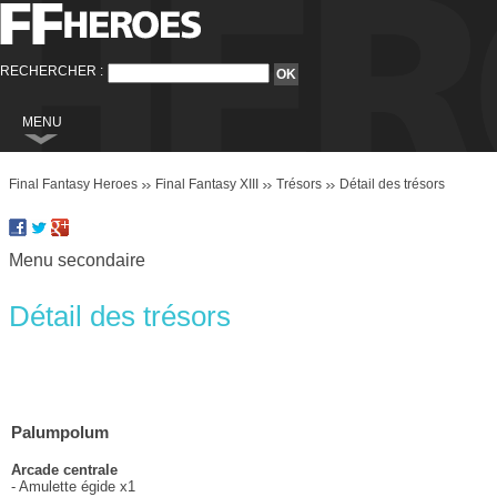
RECHERCHER :
MENU
Final Fantasy
Final Fantasy Heroes
Final Fantasy XIII
Trésors
Détail des trésors
Final Fantasy VI
Final Fantasy VIII
Menu secondaire
Final Fantasy IX
Final Fantasy X
Détail des trésors
Final Fantasy XI
Final Fantasy XII
Final Fantasy XIII
Palumpolum
Final Fantasy XIII-2
Arcade centrale
- Amulette égide x1
Final Fantasy XIV