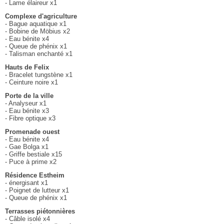
- Lame élaireur x1
Complexe d'agriculture
- Bague aquatique x1
- Bobine de Möbius x2
- Eau bénite x4
- Queue de phénix x1
- Talisman enchanté x1
Hauts de Felix
- Bracelet tungstène x1
- Ceinture noire x1
Porte de la ville
- Analyseur x1
- Eau bénite x3
- Fibre optique x3
Promenade ouest
- Eau bénite x4
- Gae Bolga x1
- Griffe bestiale x15
- Puce à prime x2
Résidence Estheim
- énergisant x1
- Poignet de lutteur x1
- Queue de phénix x1
Chapitre I
Terrasses piétonnières
Chapitre II
- Câble isolé x4