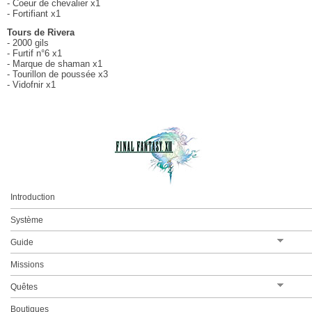
- Coeur de chevalier x1
Chapitre III
- Fortifiant x1
Tours de Rivera
Chapitre IV
- 2000 gils
- Furtif n°6 x1
Chapitre V
- Marque de shaman x1
- Tourillon de poussée x3
Chapitre VI
- Vidofnir x1
Chapitre VII
Chapitre VIII
Chapitre IX
Chapitre X
Chapitre XI
Introduction
Chapitre XII
Système
Chapitre XIII
Guide
Épilogue
La réparation de Bakhti
Missions
Les Chocobos
Quêtes
Battre les tortues
Boutiques