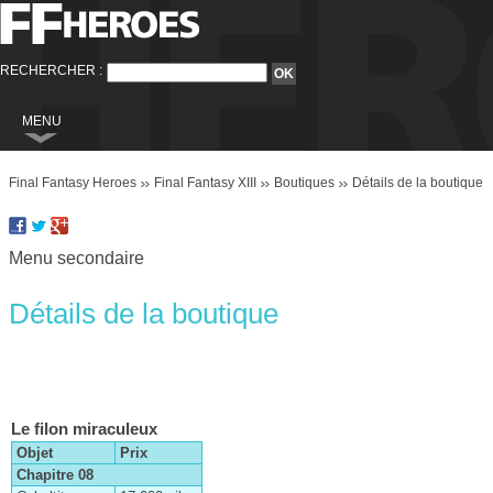
RECHERCHER :
MENU
Final Fantasy
Final Fantasy Heroes
Final Fantasy XIII
Boutiques
Détails de la boutique
Final Fantasy VI
Final Fantasy VIII
Menu secondaire
Final Fantasy IX
Final Fantasy X
Détails de la boutique
Final Fantasy XI
Final Fantasy XII
Final Fantasy XIII
Le filon miraculeux
Final Fantasy XIII-2
Objet
Prix
Chapitre 08
Final Fantasy XIV