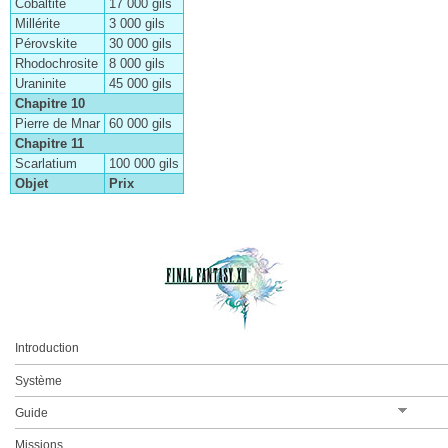
Cobaltite
17 000 gils
Millérite
Chapitre I
3 000 gils
Pérovskite
30 000 gils
Chapitre II
Rhodochrosite
8 000 gils
Uraninite
Chapitre III
45 000 gils
Chapitre 10
Chapitre IV
Pierre de Mnar
60 000 gils
Chapitre 11
Chapitre V
Scarlatium
100 000 gils
Chapitre VI
Objet
Prix
Chapitre VII
Chapitre VIII
Chapitre IX
Chapitre X
Chapitre XI
Introduction
Chapitre XII
Système
Chapitre XIII
Guide
Épilogue
La réparation de Bakhti
Missions
Les Chocobos