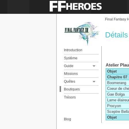
Chapitre IV
Chapitre V
Chapitre VI
Final Fantasy 
Chapitre VII
Chapitre VIII
Détails
Chapitre IX
Chapitre X
Chapitre XI
Introduction
Chapitre XII
Système
Chapitre XIII
Atelier Pla
Épilogue
Guide
La réparation de Bakhti
Objet
Missions
Les Chocobos
Chapitre 07
Battre les tortues
Quêtes
Boomerang
Coeur de che
Boutiques
Gae Bolga
Trésors
Lame élaireu
Procyon
Sceptre Bell
Objet
Blog