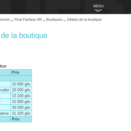
MENU
Heroes
Final Fantasy XIII
Boutiques
Détails de la boutique
 de la boutique
utus
Prix
10 000 gils
valier
20 000 gils
13 100 gils
r
15 000 gils
30 000 gils
adone
31 200 gils
Prix