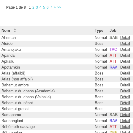
Page 1 de 8
1
2
3
4
5
6
7
>
>>
Nom
Type
Job
Ahriman
Normal
SAB
Détail
Aloïde
Boss
Détail
Amanojaku
Normal
TAC
Détail
Apanda
Normal
ATT
Détail
Apkallu
Normal
ATT
Détail
Apotamkin
Normal
RAV
Détail
Atlas (affaibli)
Boss
Détail
Atlas (non affaibli)
Boss
Détail
Bahamut ambre
Boss
Détail
Bahamut du chaos (Academia)
Boss
Détail
Bahamut du chaos (Valhalla)
Boss
Détail
Bahamut du néant
Boss
Détail
Bahamut grenat
Boss
Détail
Bamapama
Normal
SAB
Détail
Bar sanglant
Normal
RAV
Détail
Béhémoth sauvage
Normal
ATT
Détail
Bêta-bunker
Normal
DEF
Détail