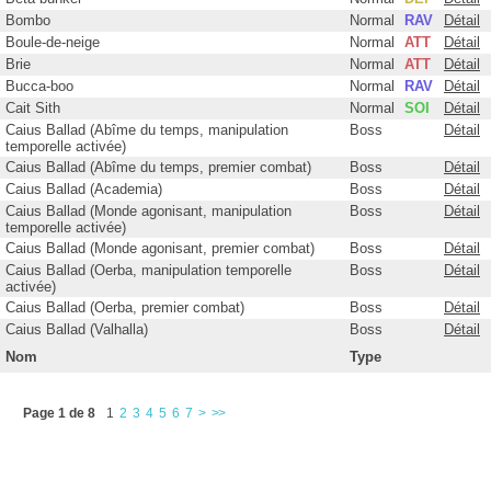
Bombo
Normal
RAV
Détail
Boule-de-neige
Normal
ATT
Détail
Academia (400 AC)
Brie
Normal
ATT
Détail
Bucca-boo
Normal
RAV
Détail
Academia (4XX AC)
Cait Sith
Normal
SOI
Détail
Côte de Sunleth (300 AC)
Caius Ballad (Abîme du temps, manipulation
Boss
Détail
temporelle activée)
Valhalla
Côte de Sunleth (400 AC)
Caius Ballad (Abîme du temps, premier combat)
Boss
Détail
Néo-Bodhum (003 AC)
Fortuna (??? AC)
Caius Ballad (Academia)
Boss
Détail
Caius Ballad (Monde agonisant, manipulation
Boss
Détail
Ruines de Bresha (005 AC)
Monde agonisant (700 AC)
temporelle activée)
Monts Yaschas (010 AC)
Caius Ballad (Monde agonisant, premier combat)
Boss
Détail
Monts Yaschas (010 AC)
Caius Ballad (Oerba, manipulation temporelle
Boss
Détail
Oerba (200 AC)
Monts Yaschas (01X AC)
activée)
Caius Ballad (Oerba, premier combat)
Boss
Détail
Monts Yaschas (01X AC)
Monts Yaschas (100 AC)
Caius Ballad (Valhalla)
Boss
Détail
Côte de Sunleth (300 AC)
Monts Yaschas (110 AC)
Nom
Type
Colisée (??? AC)
Néo-Bodhum (003 AC)
Steppe d'Archylte (??? AC)
Page 1 de 8
1
2
3
4
5
6
7
>
>>
Néo-Bodhum (700 AC)
Abîme du temps (??? AC)
Oerba (200 AC)
Academia (400 AC)
Oerba (300 AC)