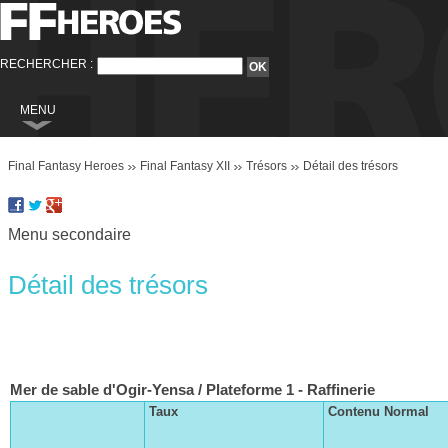
RECHERCHER :
MENU
Final Fantasy
Final Fantasy Heroes
Final Fantasy XII
Trésors
Détail des trésors
Final Fantasy VI
Final Fantasy VIII
Menu secondaire
Final Fantasy IX
Final Fantasy X
Détail des trésors
Final Fantasy XI
Final Fantasy XII
Final Fantasy XIII
Mer de sable d'Ogir-Yensa / Plateforme 1 - Raffinerie
Final Fantasy XIII-2
Le clan Centurio
Taux
Contenu Normal
Les contrats
Final Fantasy XIV