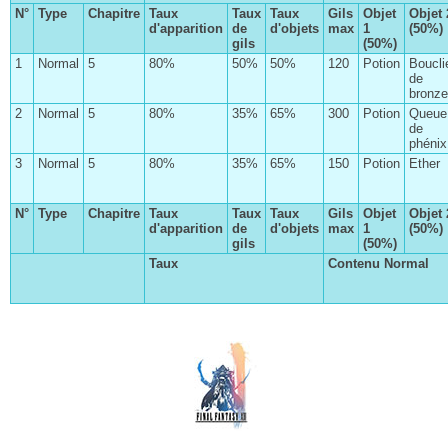
N°
Type
Chapitre
Taux
Taux
Taux
Gils
Objet
Objet 
Le patient dalmascan
d'apparition
de
d'objets
max
1
(50%)
gils
(50%)
La quête existentielle de Catrina
1
Normal
5
80%
50%
50%
120
Potion
Boucli
de
Anne et ses soeurs
bronze
Le journal de Pilika
2
Normal
5
80%
35%
65%
300
Potion
Queue
de
Les Éons
phénix
3
Normal
5
80%
35%
65%
150
Potion
Ether
L'affaire du Pampa disparu
La route des vins
N°
Type
Chapitre
Taux
Taux
Taux
Gils
Objet
Objet 
d'apparition
de
d'objets
max
1
(50%)
Le Géodragon
gils
(50%)
L'enquête de Julie
Taux
Contenu Normal
Chapitre I
À la recherche de l'âme soeur
Chapitre II
Les médaillons de Nabudis
Chapitre III
La Lance du Zodiaque
Chapitre IV
Le club de chasse
Chapitre V
À la recherche des coquatrices
Chapitre VI
La course à pied