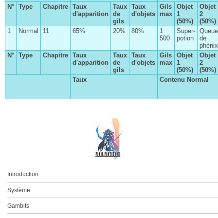
Le journal de Pilika
N°
Type
Chapitre
Taux
Taux
Taux
Gils
Objet
Objet
d'apparition
de
d'objets
max
1
2
Les Éons
gils
(50%)
(50%)
1
Normal
11
65%
20%
80%
1
Super-
Queue
L'affaire du Pampa disparu
500
potion
de
phénix
La route des vins
N°
Type
Chapitre
Taux
Taux
Taux
Gils
Objet
Objet
d'apparition
de
d'objets
max
1
2
Le Géodragon
gils
(50%)
(50%)
L'enquête de Julie
Taux
Contenu Normal
Chapitre I
À la recherche de l'âme soeur
Chapitre II
Les médaillons de Nabudis
Chapitre III
La Lance du Zodiaque
Chapitre IV
Le club de chasse
Chapitre V
À la recherche des coquatrices
Chapitre VI
La course à pied
Introduction
Chapitre VII
Le Draconologiste
Système
Chapitre VIII
Les feuilles
Gambits
Chapitre IX
La pêche à la ligne