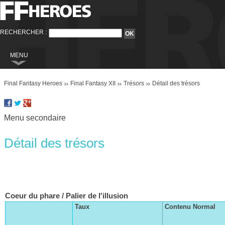
RECHERCHER :
MENU
Final Fantasy
Final Fantasy Heroes
Final Fantasy XII
Trésors
Détail des trésors
Final Fantasy VI
Final Fantasy VIII
Menu secondaire
Final Fantasy IX
Final Fantasy X
Détail des trésors
Le clan Centurio
Final Fantasy XI
Les contrats
Final Fantasy XII
Le patient dalmascan
Final Fantasy XIII
Coeur du phare / Palier de l'illusion
La quête existentielle de Catrina
Final Fantasy XIII-2
Taux
Contenu Normal
Anne et ses soeurs
Final Fantasy XIV