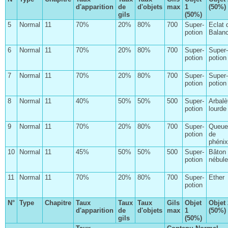
d'apparition
de
d'objets
max
1
(50%)
gils
(50%)
5
Normal
11
70%
20%
80%
700
Super-
Eclat 
potion
Balan
6
Normal
11
70%
20%
80%
700
Super-
Super-
potion
potion
Le clan Centurio
7
Normal
11
70%
20%
80%
700
Super-
Super-
Les contrats
potion
potion
Le patient dalmascan
8
Normal
11
40%
50%
50%
500
Super-
Arbalè
potion
lourde
La quête existentielle de Catrina
9
Normal
11
70%
20%
80%
700
Super-
Queue
Anne et ses soeurs
potion
de
phénix
Le journal de Pilika
10
Normal
11
45%
50%
50%
500
Super-
Bâton
Les Éons
potion
nébul
L'affaire du Pampa disparu
11
Normal
11
70%
20%
80%
700
Super-
Ether
potion
La route des vins
N°
Type
Chapitre
Taux
Taux
Taux
Gils
Objet
Objet 
Le Géodragon
d'apparition
de
d'objets
max
1
(50%)
gils
(50%)
L'enquête de Julie