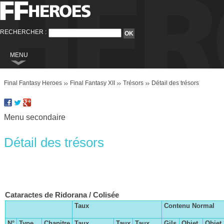
RECHERCHER :
MENU
Final Fantasy
Final Fantasy Heroes
Final Fantasy XII
Trésors
Détail des trésors
Final Fantasy VI
Final Fantasy VIII
Menu secondaire
Final Fantasy IX
Final Fantasy X
Détail des trésors
Final Fantasy XI
Final Fantasy XII
Final Fantasy XIII
Cataractes de Ridorana / Colisée
Final Fantasy XIII-2
Taux
Contenu Normal
Final Fantasy XIV
N°
Type
Chapitre
Taux
Taux
Taux
Gils
Objet
Objet 