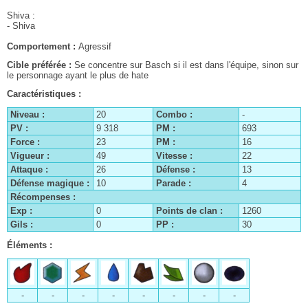
Shiva :
- Shiva
Comportement :
Agressif
Cible préférée :
Se concentre sur Basch si il est dans l'équipe, sinon sur
le personnage ayant le plus de hate
Caractéristiques :
Niveau :
20
Combo :
-
PV :
9 318
PM :
693
Force :
23
PM :
16
Vigueur :
49
Vitesse :
22
Attaque :
26
Défense :
13
Défense magique :
10
Parade :
4
Récompenses :
Exp :
0
Points de clan :
1260
Gils :
0
PP :
30
Éléments :
-
-
-
-
-
-
-
-