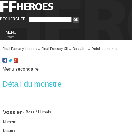
RECHERCHER :
MENU
Final Fantasy
Final Fantasy Heroes
Final Fantasy XII
Bestiaire
Détail du monstre
Final Fantasy VI
Final Fantasy VIII
Menu secondaire
Final Fantasy IX
Final Fantasy X
Détail du monstre
Final Fantasy XI
Final Fantasy XII
Final Fantasy XIII
Vossler
- Boss / Humain
Final Fantasy XIII-2
Numero : -
Final Fantasy XIV
Lieux :