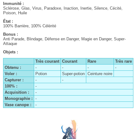
Le clan Centurio
Immunité :
Sclérose, Glas, Virus, Paradoxe, Inaction, Inertie, Silence, Cécité,
Les contrats
Poison, Huile
Le patient dalmascan
État :
100% Barrière, 100% Célérité
La quête existentielle de Catrina
Bonus :
Anti Parade, Blindage, Défense en Danger, Magie en Danger, Super-
Anne et ses soeurs
Attaque
Le journal de Pilika
Objets :
Les Éons
Très courant
Courant
Rare
Très rare
L'affaire du Pampa disparu
Obtenu :
-
-
-
-
Voler :
Potion
Super-potion
Ceinture noire
La route des vins
Capturer :
-
-
Le Géodragon
100% :
-
Acquisition :
-
L'enquête de Julie
Monographie :
-
Chapitre I
À la recherche de l'âme soeur
Vase canope :
-
Chapitre II
Les médaillons de Nabudis
Chapitre III
La Lance du Zodiaque
Chapitre IV
Le club de chasse