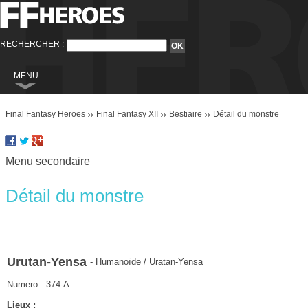
RECHERCHER :
MENU
Final Fantasy
Final Fantasy Heroes
Final Fantasy XII
Bestiaire
Détail du monstre
Final Fantasy VI
Final Fantasy VIII
Menu secondaire
Final Fantasy IX
Final Fantasy X
Détail du monstre
Final Fantasy XI
Final Fantasy XII
Final Fantasy XIII
Urutan-Yensa
- Humanoïde / Uratan-Yensa
Final Fantasy XIII-2
Numero : 374-A
Final Fantasy XIV
Lieux :