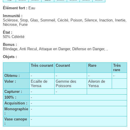
Élément fort :
Eau
Immunité :
É
Sclérose, Stop, Glas, Sommeil, Cécité, Poison, Silence, Inaction, Inertie,
I
Nécrose, Furie
Le clan Centurio
,
État :
Les contrats
É
50% Célérité
1
Bonus :
Le patient dalmascan
B
Blindage, Anti Recul, Attaque en Danger, Défense en Danger, ,
B
La quête existentielle de Catrina
Objets :
O
Anne et ses soeurs
Très courant
Courant
Rare
Très
rare
Le journal de Pilika
Obtenu :
-
-
-
-
Les Éons
Voler :
Ecaille de
Gemme des
Aileron de
Yensa
Poissons
Yensa
L'affaire du Pampa disparu
Capturer :
-
-
La route des vins
100% :
-
Acquisition :
-
Le Géodragon
Monographie
-
:
L'enquête de Julie
Vase canope
-
Chapitre I
À la recherche de l'âme soeur
: