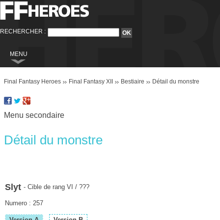
RECHERCHER :
MENU
Final Fantasy
Final Fantasy Heroes
Final Fantasy XII
Bestiaire
Détail du monstre
Final Fantasy VI
Final Fantasy VIII
Menu secondaire
Final Fantasy IX
Final Fantasy X
Détail du monstre
Final Fantasy XI
Final Fantasy XII
Final Fantasy XIII
Slyt
- Cible de rang VI / ???
Final Fantasy XIII-2
Numero : 257
Final Fantasy XIV
Version A
Version B