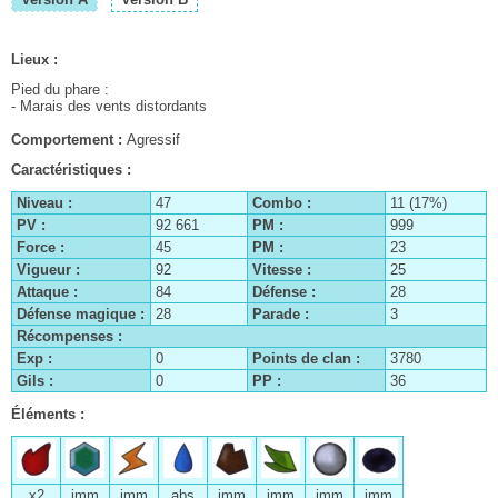
Lieux :
L
Pied du phare :
F
- Marais des vents distordants
-
C
Comportement :
Agressif
Caractéristiques :
C
C
Niveau :
47
Combo :
11 (17%)
PV :
92 661
PM :
999
Force :
45
PM :
23
Vigueur :
92
Vitesse :
25
Attaque :
84
Défense :
28
Défense magique :
28
Parade :
3
Récompenses :
Exp :
0
Points de clan :
3780
Gils :
0
PP :
36
Éléments :
É
x2
imm
imm
abs
imm
imm
imm
imm