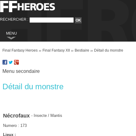
RECHERCHER :
MENU
Final Fantasy
Final Fantasy Heroes
Final Fantasy XII
Bestiaire
Détail du monstre
Final Fantasy VI
Final Fantasy VIII
Menu secondaire
Final Fantasy IX
Final Fantasy X
Détail du monstre
Final Fantasy XI
Final Fantasy XII
Final Fantasy XIII
Nécrofaux
- Insecte / Mantis
Final Fantasy XIII-2
Numero : 173
Final Fantasy XIV
Lieux :