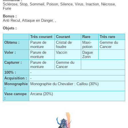
Le clan Centurio
Sclérose, Stop, Sommeil, Poison, Silence, Virus, Inaction, Nécrose,
Furie
Les contrats
Bonus :
Anti Recul, Attaque en Danger, ,
Le patient dalmascan
Objets :
La quête existentielle de Catrina
Très courant
Courant
Rare
Très rare
Anne et ses soeurs
Obtenu :
Parure de
Cristal de
Maxi-
Gemme du
Le journal de Pilika
monture
foudre
potion
Cancer
Voler :
Parure de
Vaccin
Dague
Les Éons
monture
Zorin
Capturer :
Parure de
Gemme du
L'affaire du Pampa disparu
monture
Cancer
La route des vins
100% :
-
Acquisition :
-
Le Géodragon
Monographie
Monographie du Chevalier : Caillou (30%)
:
L'enquête de Julie
Vase canope
Arcana (20%)
Chapitre I
À la recherche de l'âme soeur
:
Chapitre II
Les médaillons de Nabudis
Chapitre III
La Lance du Zodiaque
Chapitre IV
Le club de chasse