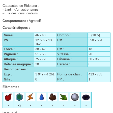
Cataractes de Ridorana :
- Jardin d'un autre temps
- Cité des jours lointains
Comportement :
Agressif
Caractéristiques :
Niveau :
46 - 48
Combo :
5 (10%)
PV :
12 682 - 13
PM :
550 - 564
162
Force :
38 - 42
PM :
18
Vigueur :
51 - 55
Vitesse :
20
Attaque :
75 - 79
Défense :
30 - 36
Défense magique :
28
Parade :
0
Récompenses :
Exp :
3 947 - 4 261
Points de clan :
413 - 733
Gils :
0
PP :
1
Éléments :
-
x2
-
-
-
-
-
-
Immunité :