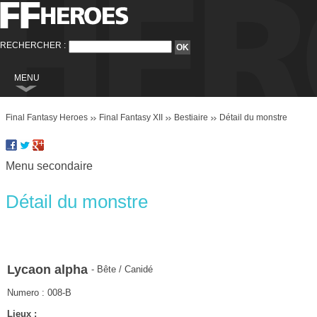
RECHERCHER :
MENU
Final Fantasy
Final Fantasy Heroes
Final Fantasy XII
Bestiaire
Détail du monstre
Final Fantasy VI
Final Fantasy VIII
Menu secondaire
Final Fantasy IX
Final Fantasy X
Détail du monstre
Final Fantasy XI
Final Fantasy XII
Final Fantasy XIII
Lycaon alpha
- Bête / Canidé
Final Fantasy XIII-2
Numero : 008-B
Final Fantasy XIV
Lieux :