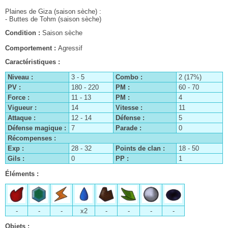
Plaines de Giza (saison sèche) :
- Buttes de Tohm (saison sèche)
Condition :
Saison sèche
Comportement :
Agressif
Caractéristiques :
Niveau :
3 - 5
Combo :
2 (17%)
PV :
180 - 220
PM :
60 - 70
Force :
11 - 13
PM :
4
Vigueur :
14
Vitesse :
11
Attaque :
12 - 14
Défense :
5
Défense magique :
7
Parade :
0
Récompenses :
Exp :
28 - 32
Points de clan :
18 - 50
Gils :
0
PP :
1
Éléments :
Le clan Centurio
Les contrats
-
-
-
x2
-
-
-
-
Le patient dalmascan
Objets :