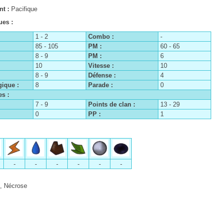
nt :
Pacifique
ues :
1 - 2
Combo :
-
85 - 105
PM :
60 - 65
8 - 9
PM :
6
10
Vitesse :
10
8 - 9
Défense :
4
ique :
8
Parade :
0
s :
7 - 9
Points de clan :
13 - 29
0
PP :
1
-
-
-
-
-
-
n, Nécrose