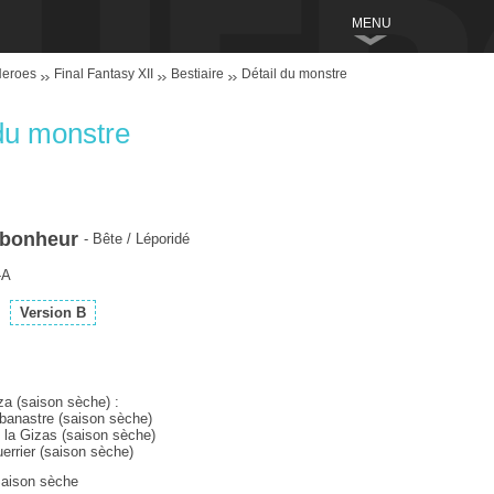
MENU
Heroes
Final Fantasy XII
Bestiaire
Détail du monstre
du monstre
 bonheur
- Bête / Léporidé
-A
Version B
za (saison sèche) :
banastre (saison sèche)
e la Gizas (saison sèche)
errier (saison sèche)
aison sèche