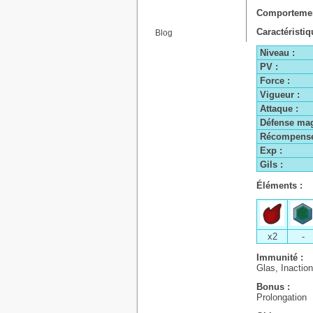
Comporteme
Caractéristiq
Blog
Niveau :
PV :
Force :
Vigueur :
Attaque :
Défense mag
Récompense
Exp :
Gils :
Éléments :
x2
-
Immunité :
Glas, Inactio
Bonus :
Prolongation