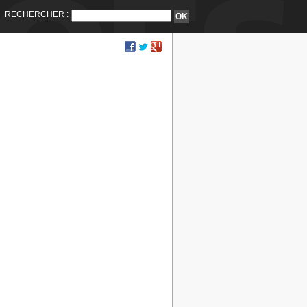
RECHERCHER :
Lieux :
Plaines de Giza (saison sèche) :
- Rive nord de la Gizas (saison sèch
- Champ de tmobétoiles (saison sèc
Condition :
Saison sèche