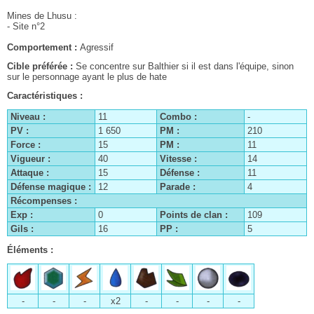
Mines de Lhusu :
- Site n°2
Comportement :
Agressif
Cible préférée :
Se concentre sur Balthier si il est dans l'équipe, sinon
sur le personnage ayant le plus de hate
Caractéristiques :
Niveau :
11
Combo :
-
PV :
1 650
PM :
210
Force :
15
PM :
11
Vigueur :
40
Vitesse :
14
Attaque :
15
Défense :
11
Défense magique :
12
Parade :
4
Récompenses :
Exp :
0
Points de clan :
109
Gils :
16
PP :
5
Éléments :
Le clan Centurio
-
-
-
x2
-
-
-
-