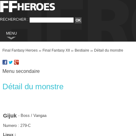
RECHERCHER :
MENU
Final Fantasy
Final Fantasy Heroes
Final Fantasy XII
Bestiaire
Détail du monstre
Final Fantasy VI
Final Fantasy VIII
Menu secondaire
Final Fantasy IX
Final Fantasy X
Détail du monstre
Final Fantasy XI
Final Fantasy XII
Final Fantasy XIII
Gijuk
- Boss / Vangaa
Final Fantasy XIII-2
Numero : 279-C
Final Fantasy XIV
Lieux :