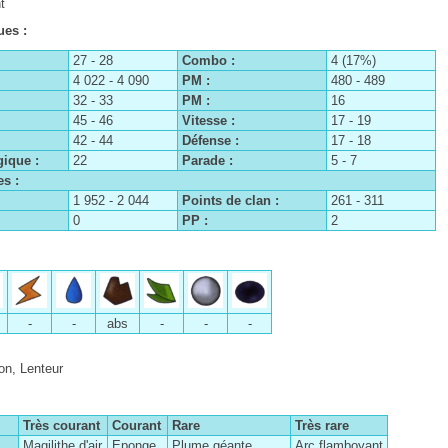
t
ues :
27 - 28
Combo :
4 (17%)
4 022 - 4 090
PM :
480 - 489
32 - 33
PM :
16
45 - 46
Vitesse :
17 - 19
42 - 44
Défense :
17 - 18
ique :
22
Parade :
5 - 7
s :
1 952 - 2 044
Points de clan :
261 - 311
0
PP :
2
-
-
abs
-
-
-
on, Lenteur
Très courant
Courant
Rare
Très rare
Magilithe d'air
Eponge
Plume géante
Arc flamboyant