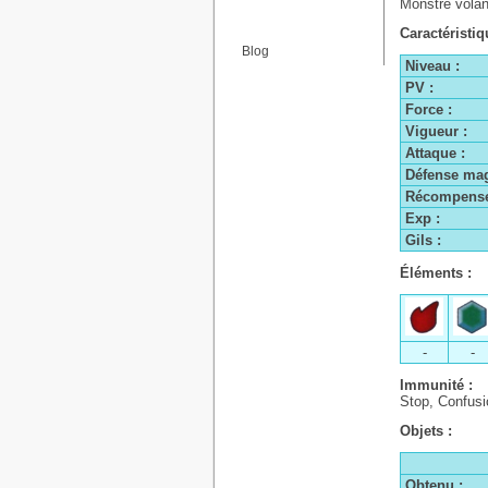
Monstre volan
Caractéristiq
Blog
Niveau :
PV :
Force :
Vigueur :
Attaque :
Défense mag
Récompense
Exp :
Gils :
Éléments :
-
-
Immunité :
Stop, Confusi
Objets :
Obtenu :