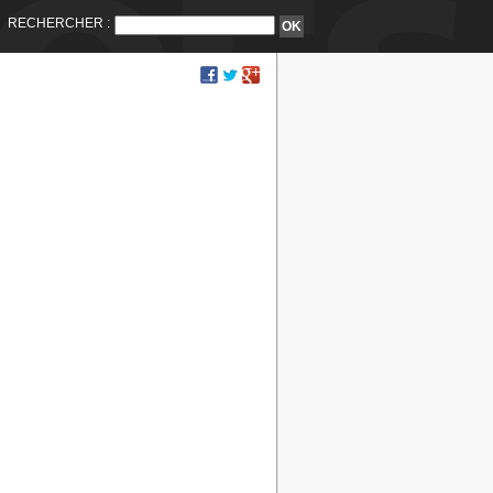
RECHERCHER :
Lieux :
Désert est de Dalmasca :
- Faille centrale
- Sables miroitants
- Sables ondoyants
- Corridor de sable