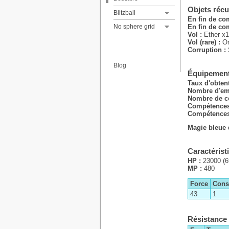
Liste des joueurs
Objets réc
Liste des techniques
Blitzball
En fin de co
Histoire principale
No sphere grid
En fin de com
Vol :
Ether x1
Vol (rare) :
O
Corruption :
Blog
Équipement
Taux d'obten
Nombre d'em
Nombre de c
Compétences
Compétences 
Magie bleue 
Caractérist
HP :
23000 (6
MP :
480
Force
Const
43
1
Résistance