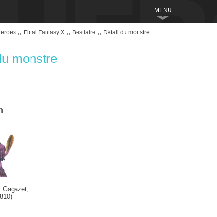
MENU
Heroes
Final Fantasy X
Bestiaire
Détail du monstre
du monstre
h
l
 Gagazet,
 810)