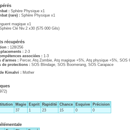
upérés
mbat :
Sphère Physique x1
bat (rare) :
Sphère Physique x1
nguent magique x1
Sphère Clé Niv.2 x30 (575 000 Gils)
s récupérés
tion :
128/256
placements :
2-3
ompétences associées :
1-3
 d'armes :
Percer, Atq Zombie, Atq magique +5%, Atq physique +5%, SOS 
de protections :
SOS Blindage, SOS Boomerang, SOS Carapace
de Kimahri :
Mother
iques
972)
itution
Magie
Esprit
Rapidité
Chance
Esquive
Précision
37
1
23
15
0
0
 élémentale