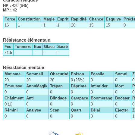
HP :
430 (645)
MP :
42
Force
Constitution
Magie
Esprit
Rapidité
Chance
Esquive
Préci
16
1
1
1
26
15
15
0
Résistance élémentale
Feu
Tonnerre
Eau
Glace
Sacré
Chapitre I
x1.5
-
-
-
-
Chapitre II
Résistance mentale
Chapitre III
Mutisme
Sommeil
Obscurité
Poison
Fossile
Somni
Z
Chapitre IV
20
20
20
0 (25%)
0
0
0
Émousse
Chapitre V
AnnuMagik
Trépan
Déprime
Intimider
Mort
P
0
0
0
0
0
0
0
Chapitre VI
Châtiment
Anti
Blindage
Carapace
Boomerang
Booster
R
0 (1)
Chapitre VII
0
0
0
0
0
0
La Chimère Anima
Rémini
Analyse
Scan
Quart
Délai
Éjecter
Z
Chapitre VIII
0
La grotte du Priant volé
0
0
0
0
0
1
Chapitre IX
Le temple de Remiem
Chapitre X
Les sphères de Jecht