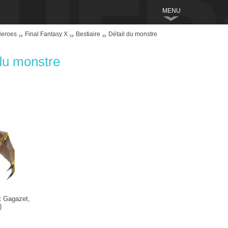
MENU
Heroes
Final Fantasy X
Bestiaire
Détail du monstre
du monstre
l
 Gagazet,
)