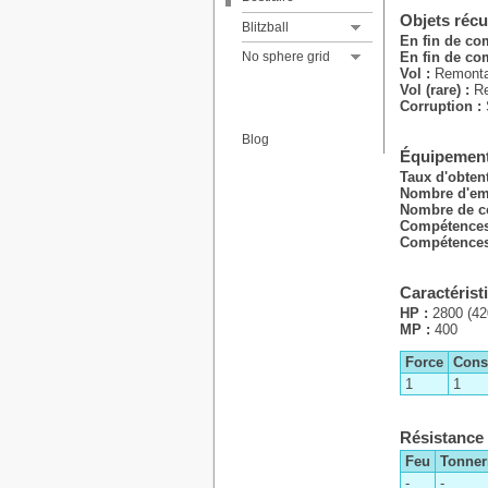
Liste des joueurs
Objets réc
Liste des techniques
Blitzball
En fin de co
Histoire principale
No sphere grid
En fin de com
Vol :
Remonta
Vol (rare) :
R
Corruption :
Blog
Équipement
Taux d'obten
Nombre d'em
Nombre de c
Compétences
Compétences 
Caractérist
HP :
2800 (42
MP :
400
Force
Const
1
1
Résistance
Feu
Tonner
-
-