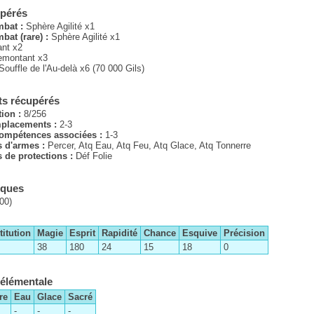
upérés
mbat :
Sphère Agilité x1
bat (rare) :
Sphère Agilité x1
nt x2
emontant x3
Souffle de l'Au-delà x6 (70 000 Gils)
s récupérés
tion :
8/256
placements :
2-3
ompétences associées :
1-3
 d'armes :
Percer, Atq Eau, Atq Feu, Atq Glace, Atq Tonnerre
de protections :
Déf Folie
iques
00)
itution
Magie
Esprit
Rapidité
Chance
Esquive
Précision
38
180
24
15
18
0
 élémentale
re
Eau
Glace
Sacré
-
-
-