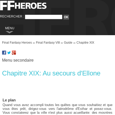
RECHERCHER :
MENU
Final Fantasy
Final Fantasy Heroes
Final Fantasy VIII
Guide
Chapitre XIX
Final Fantasy VI
Final Fantasy VIII
Menu secondaire
Final Fantasy IX
Final Fantasy X
Chapitre XIX: Au secours d'Ellone
Final Fantasy XI
Final Fantasy XII
Final Fantasy XIII
Le plan
Quand vous avez accompli toutes les quêtes que vous souhaitiez et que
Final Fantasy XIII-2
vous êtes prêt, dirigez-vous vers l'aérodrôme d'Esthar et posez-vous.
Vous constaterez que la ville n'est plus aussi acueillante: des mosntres
Final Fantasy XIV