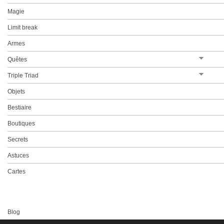
Magie
La G-Force Orbital
Limit break
Les Chocobos
Armes
Le lac Obel
Principes de jeu
Quêtes
Le Minotaure
Secrets du jeu
Triple Triad
Cartes du Triple Triad
Objets
Bestiaire
Boutiques
Secrets
Astuces
Cartes
Blog