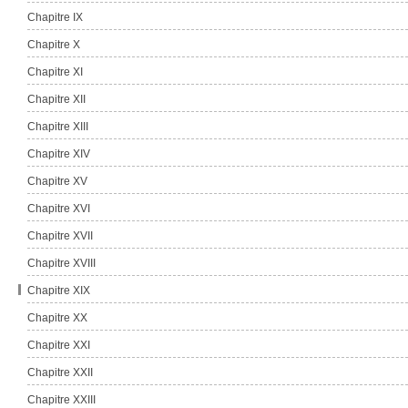
Chapitre IX
Chapitre X
Chapitre XI
Chapitre XII
Chapitre XIII
Chapitre XIV
Chapitre XV
La statue de Laguna
Chapitre XVI
Le vase de Winhill
Chapitre XVII
La G-Force Odin
Chapitre XVIII
La G-Force Tomberry Senior
Chapitre XIX
La G-Force Pampa Senior
Chapitre XX
Koyo K
Chapitre XXI
Le groupe CC
Chapitre XXII
La Reine des Cartes
Chapitre XXIII
La G-Force Bahamut