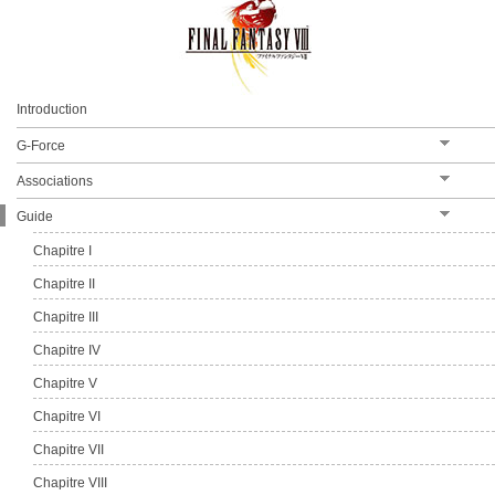
Moomba
Phénix
Minimog
Introduction
Odin
G-Force
Gilgamesh
Association de G-Forces
Associations
Association de magie
Guide
Chapitre I
Chapitre II
Chapitre III
Chapitre IV
Chapitre V
Chapitre VI
Chapitre VII
Chapitre VIII