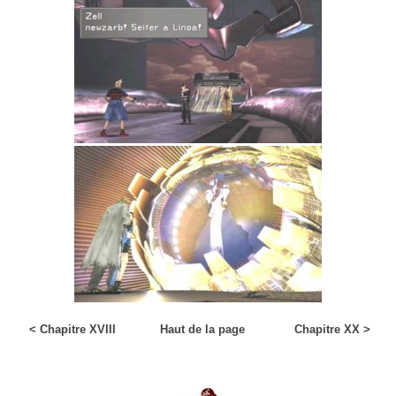
Ifrit
Ondine
Taurus
Nosferatu
Ahuri
Leviathan
Zéphyr
Cerberus
Alexander
Helltrain
Bahamut
Pampa
Tomberry
< Chapitre XVIII
Haut de la page
Chapitre XX >
Orbital
Boko