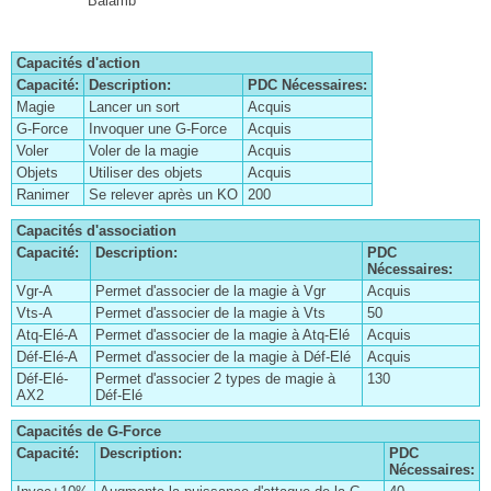
Balamb
Capacités d'action
Capacité:
Description:
PDC Nécessaires:
Magie
Lancer un sort
Acquis
G-Force
Invoquer une G-Force
Acquis
Voler
Voler de la magie
Acquis
Objets
Utiliser des objets
Acquis
Ranimer
Se relever après un KO
200
Capacités d'association
Capacité:
Description:
PDC
Nécessaires:
Vgr-A
Permet d'associer de la magie à Vgr
Acquis
Vts-A
Permet d'associer de la magie à Vts
50
Atq-Elé-A
Permet d'associer de la magie à Atq-Elé
Acquis
Déf-Elé-A
Permet d'associer de la magie à Déf-Elé
Acquis
Déf-Elé-
Permet d'associer 2 types de magie à
130
AX2
Déf-Elé
Capacités de G-Force
Capacité:
Description:
PDC
Nécessaires: