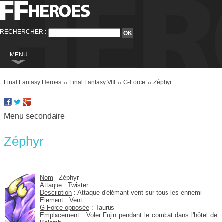
RECHERCHER :
MENU
Final Fantasy
Final Fantasy Heroes
Final Fantasy VIII
G-Force
Zéphyr
Final Fantasy VI
Final Fantasy VIII
Menu secondaire
Final Fantasy IX
Final Fantasy X
Zéphyr
Final Fantasy XI
Final Fantasy XII
Nom
: Zéphyr
Attaque
: Twister
Final Fantasy XIII
Description
: Attaque d'élémant vent sur tous les ennemi
Element
: Vent
Final Fantasy XIII-2
G-Force opposée
: Taurus
Emplacement
: Voler Fujin pendant le combat dans l'hôtel de
Final Fantasy XIV