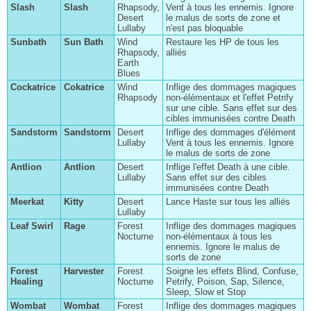
Slash
Slash
Rhapsody,
Vent à tous les ennemis. Ignore
Desert
le malus de sorts de zone et
Lullaby
n'est pas bloquable
Sunbath
Sun Bath
Wind
Restaure les HP de tous les
Rhapsody,
alliés
Earth
Blues
Cockatrice
Cokatrice
Wind
Inflige des dommages magiques
Rhapsody
non-élémentaux et l'effet Petrify
sur une cible. Sans effet sur des
cibles immunisées contre Death
Sandstorm
Sandstorm
Desert
Inflige des dommages d'élément
Lullaby
Vent à tous les ennemis. Ignore
le malus de sorts de zone
Antlion
Antlion
Desert
Inflige l'effet Death à une cible.
Lullaby
Sans effet sur des cibles
immunisées contre Death
Meerkat
Kitty
Desert
Lance Haste sur tous les alliés
Lullaby
Leaf Swirl
Rage
Forest
Inflige des dommages magiques
Nocturne
non-élémentaux à tous les
ennemis. Ignore le malus de
sorts de zone
Forest
Harvester
Forest
Soigne les effets Blind, Confuse,
Healing
Nocturne
Petrify, Poison, Sap, Silence,
Sleep, Slow et Stop
Wombat
Wombat
Forest
Inflige des dommages magiques