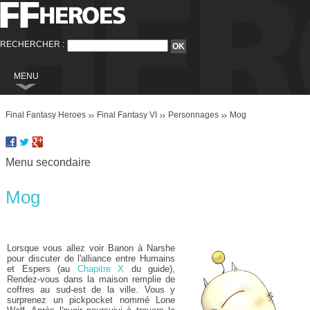
RECHERCHER :
MENU
Final Fantasy
Final Fantasy Heroes
Final Fantasy VI
Personnages
Mog
Final Fantasy VI
Final Fantasy VIII
Menu secondaire
Final Fantasy IX
Final Fantasy X
Mog
Final Fantasy XI
Final Fantasy XII
Lorsque vous allez voir Banon à Narshe
pour discuter de l'alliance entre Humains
Final Fantasy XIII
et Espers (au
Chapitre X
du guide),
Rendez-vous dans la maison remplie de
Final Fantasy XIII-2
coffres au sud-est de la ville. Vous y
surprenez un pickpocket nommé Lone
Final Fantasy XIV