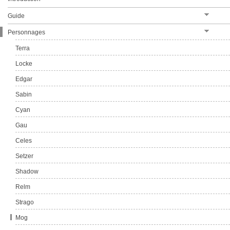
Chapitre XXI
Guide
Chapitre XXII
Personnages
Terra
Locke
Edgar
Sabin
Cyan
Gau
Celes
Setzer
Shadow
Relm
Strago
Mog