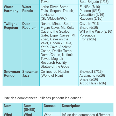
Tower
Boar Brigade (1/16)
Water
Water
Lethe River, Baren
El Niño (7/16)
Harmony
Rondo
Falls, Serpent Trench,
Plasma (6/16)
Leviathan
Apparition (2/16)
(GBA/Mobile/PC)
Raccoon (1/16)
Twilight
Dusk
Narshe Mines, South
Cave In 7/16
Requiem
Requiem
Figaro Cave, Mt. Kolts,
Snare (6/16)
Cave to the Sealed
Will o' the Wisp (2/16)
Gate, Esper Caves, Mt.
Poisonous
Zozo, Cave on the
Frog (1/16)
Veldt, Phoenix Cave,
Yeti's Cave, Ancient
Castle, Darill's Tomb,
Doma Castle, Kefka's
Tower, Magitek
Research Facility,
Statue of the Gods
Snowman
Snowman
Collines de Narshe
Snowball (7/16)
Rondo
Jazz
(World of Ruin)
Avalanche (6/16)
Snare (2/16)
Arctic Hare (1/16)
Liste des compétences utilisées pendant les danses :
Nom
Nom
Danses
Description
(SNES)
Wind
Wind
Wind
Inflige des dommages d'élément