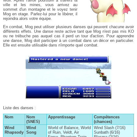
Wolf. Après l'avoir poursuivi à travers la
ville et les mines, vous arrivez au
sommet d'un montagne et le voyez tenir
Mog en otage. Parlez-lui pour le libérer, il
rejoindra alors votre équipe.
En combat, Mog peut utiliser plusieurs danses qui peuvent chacune avoir
différents effets. Une danse reste active tant que Mog n'est pas mis KO
ou ne trébuche pas auquel cas il perd un tour d'action. Pour apprendre
une danse, Mog doit participer à un combat dans un décor en particulier.
Elle est ensuite utilisable dans n'importe quel combat.
Liste des danses :
Nom
Nom
Apprentissage
Compétences
(SNES)
(chances)
Wind
Wind
World of Balance, World
Wind Slash (7/16)
Rhapsody
Song
of Ruin, Veldt, Air
Sunbath (6/16)
Force, Phantom Train,
Plasma (2/16)