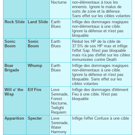
Nocturne
non-élémentaux à tous les
ennemis. Ignore le malus de
sorts de zone et la défense.
Sans effet sur les cibles volantes
Rock Slide
Land Slide
Earth
Inflige des dommages magiques
Blues
non-élémentaux à une cible.
Ignore la défense et n'est pas
bloquable
Sonic
Sonic
Earth
Réduit les HP de la cible de
Boom
Boom
Blues
37.5% de ses HP max et inflige
l'effet Sap. N'est pas bloquable
mais n'a pas d'effet sur les cibles
immunisées contre Death
Boar
Whump
Earth
Inflige des dommages magiques
Brigade
Blues
non-élémentaux à une cible.
Ignore la défense et n'est pas
bloquable. Sans effet sur les
cibles volantes
Will o' the
Elf Fire
Love
Inflige des dommages d'élément
Wisp
Serenade,
Feu à une cible. N'est pas
Forest
bloquable
Nocturne,
Twilight
Requiem
Apparition
Specter
Love
Inflige l'effet Confuse à une cible
Serenade,
Water
Harmony