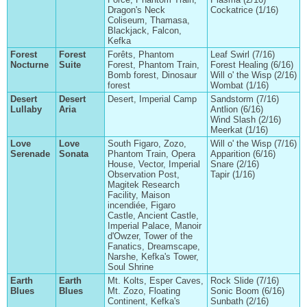
Dragon's Neck
Cockatrice (1/16)
Coliseum, Thamasa,
Blackjack, Falcon,
Kefka
Forest
Forest
Forêts, Phantom
Leaf Swirl (7/16)
Nocturne
Suite
Forest, Phantom Train,
Forest Healing (6/16)
Bomb forest, Dinosaur
Will o' the Wisp (2/16)
forest
Wombat (1/16)
Desert
Desert
Desert, Imperial Camp
Sandstorm (7/16)
Lullaby
Aria
Antlion (6/16)
Wind Slash (2/16)
Meerkat (1/16)
Love
Love
South Figaro, Zozo,
Will o' the Wisp (7/16)
Serenade
Sonata
Phantom Train, Opera
Apparition (6/16)
House, Vector, Imperial
Snare (2/16)
Observation Post,
Tapir (1/16)
Magitek Research
Facility, Maison
incendiée, Figaro
Castle, Ancient Castle,
Imperial Palace, Manoir
d'Owzer, Tower of the
Fanatics, Dreamscape,
Narshe, Kefka's Tower,
Soul Shrine
Earth
Earth
Mt. Kolts, Esper Caves,
Rock Slide (7/16)
Blues
Blues
Mt. Zozo, Floating
Sonic Boom (6/16)
Continent, Kefka's
Sunbath (2/16)