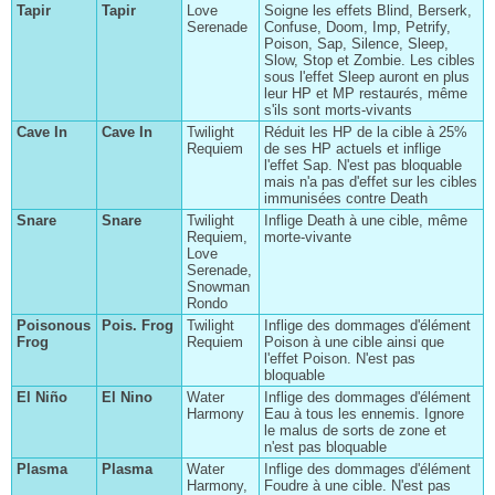
Tapir
Tapir
Love
Soigne les effets Blind, Berserk,
Serenade
Confuse, Doom, Imp, Petrify,
Poison, Sap, Silence, Sleep,
Slow, Stop et Zombie. Les cibles
sous l'effet Sleep auront en plus
leur HP et MP restaurés, même
s'ils sont morts-vivants
Cave In
Cave In
Twilight
Réduit les HP de la cible à 25%
Requiem
de ses HP actuels et inflige
l'effet Sap. N'est pas bloquable
mais n'a pas d'effet sur les cibles
immunisées contre Death
Snare
Snare
Twilight
Inflige Death à une cible, même
Requiem,
morte-vivante
Love
Serenade,
Snowman
Rondo
Poisonous
Pois. Frog
Twilight
Inflige des dommages d'élément
Chapitre I
Frog
Requiem
Poison à une cible ainsi que
l'effet Poison. N'est pas
Chapitre II
bloquable
Chapitre III
El Niño
El Nino
Water
Inflige des dommages d'élément
Harmony
Eau à tous les ennemis. Ignore
Chapitre IV
le malus de sorts de zone et
n'est pas bloquable
Chapitre V
Plasma
Plasma
Water
Inflige des dommages d'élément
Harmony,
Foudre à une cible. N'est pas
Chapitre VI