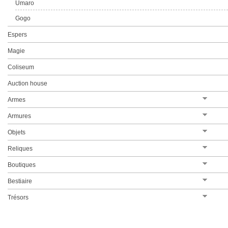
Umaro
Gogo
Espers
Magie
Coliseum
Auction house
Armes
Détails de l'arme
Armures
Détails de l'armure
Objets
Détails de l'objet
Reliques
Détails de la relique
Boutiques
Détails de la boutique
Bestiaire
Détails du monstre
Trésors
Détails du trésor