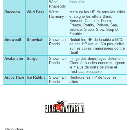
Wind
bloquable
Rhapsody
Chapitre VII
Raccoon
Wild Bear
Water
restaure les HP de tous les alliés
Harmony
et soigne les effets Blind,
Chapitre VIII
Berserk, Confuse, Doom,
Freeze, Petrify, Poison, Sap,
Chapitre IX
Silence, Sleep, Slow, Stop et
Zombie
Chapitre X
Snowball
Snowball
Snowman
Réduit les HP de la cible à 50%
Chapitre XI
Rondo
de ses HP actuel. N'a pas d'effet
sur les cibles immunisées contre
Chapitre XII
Death
Avalanche
Surge
Snowman
Inflige des dommages d'élément
Chapitre XIII
Rondo
Glace à tous les ennemis. Ignore
le malus de sorts de zone et
Chapitre XIV
n'est pas bloquable
Arctic Hare
Ice Rabbit
Snowman
Restaure les HP de tous les
Chapitre XV
Rondo
alliés
Chapitre XVI
Chapitre XVII
Chapitre XVIII
Chapitre XIX
Chapitre XX
Introduction