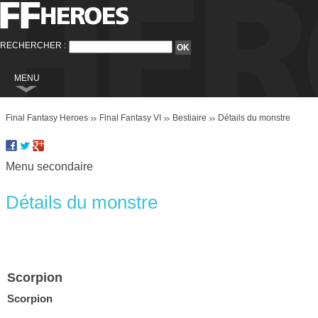
RECHERCHER :
MENU
Final Fantasy
Final Fantasy Heroes
Final Fantasy VI
Bestiaire
Détails du monstre
Final Fantasy VI
Final Fantasy VIII
Menu secondaire
Final Fantasy IX
Final Fantasy X
Détails du monstre
Final Fantasy XI
Final Fantasy XII
Final Fantasy XIII
Scorpion
Final Fantasy XIII-2
Scorpion
Final Fantasy XIV