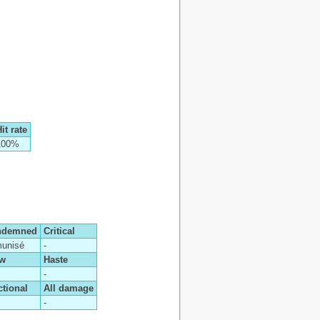
it rate
100%
ndemned
Critical
unisé
-
ow
Haste
-
ctional
All damage
-