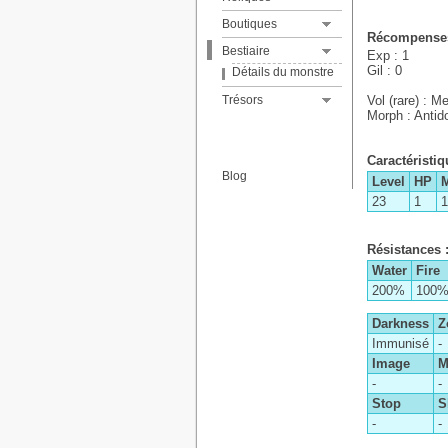
Détails de la boutique
Boutiques
Récompenses
Bestiaire
Exp : 1
Gil : 0
Détails du monstre
Détails du trésor
Trésors
Vol (rare) : Me
Morph : Antid
Caractéristiq
Blog
Level
HP
23
1
1
Résistances 
Water
Fire
200%
100
Darkness
Z
Immunisé
-
Image
M
-
-
Stop
S
-
-