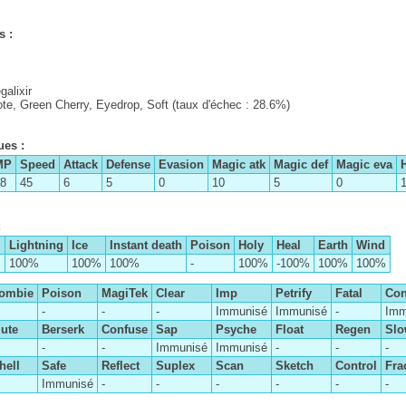
 :
galixir
ote, Green Cherry, Eyedrop, Soft (taux d'échec : 28.6%)
ues :
MP
Speed
Attack
Defense
Evasion
Magic atk
Magic def
Magic eva
H
8
45
6
5
0
10
5
0
:
Lightning
Ice
Instant death
Poison
Holy
Heal
Earth
Wind
%
100%
100%
100%
-
100%
-100%
100%
100%
ombie
Poison
MagiTek
Clear
Imp
Petrify
Fatal
Co
-
-
-
Immunisé
Immunisé
-
Imm
ute
Berserk
Confuse
Sap
Psyche
Float
Regen
Sl
-
-
Immunisé
Immunisé
-
-
-
hell
Safe
Reflect
Suplex
Scan
Sketch
Control
Fra
Immunisé
-
-
-
-
-
-