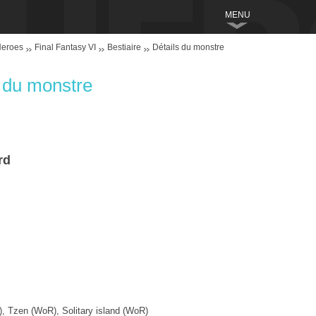
MENU
Heroes
Final Fantasy VI
Bestiaire
Détails du monstre
s du monstre
rd
, Tzen (WoR), Solitary island (WoR)