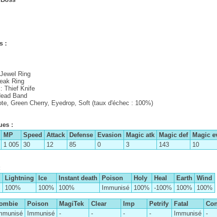
 :
 Jewel Ring
neak Ring
: Thief Knife
 Head Band
ote, Green Cherry, Eyedrop, Soft (taux d'échec : 100%)
ues :
MP
Speed
Attack
Defense
Evasion
Magic atk
Magic def
Magic e
1 005
30
12
85
0
3
143
10
:
Lightning
Ice
Instant death
Poison
Holy
Heal
Earth
Wind
%
100%
100%
100%
Immunisé
100%
-100%
100%
100%
ombie
Poison
MagiTek
Clear
Imp
Petrify
Fatal
Co
mmunisé
Immunisé
-
-
-
-
Immunisé
-