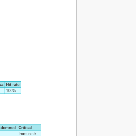
va
Hit rate
100%
ndemned
Critical
Immunisé