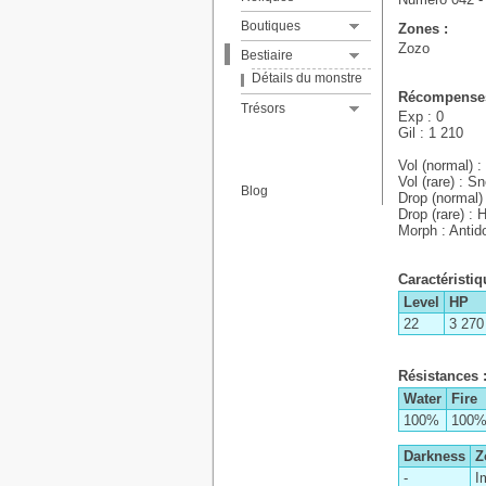
Détails de la boutique
Boutiques
Zones :
Zozo
Bestiaire
Détails du monstre
Récompenses
Détails du trésor
Trésors
Exp : 0
Gil : 1 210
Vol (normal) :
Vol (rare) : S
Blog
Drop (normal) 
Drop (rare) :
Morph : Antid
Caractéristiq
Level
HP
22
3 270
Résistances 
Water
Fire
100%
100
Darkness
Z
-
I