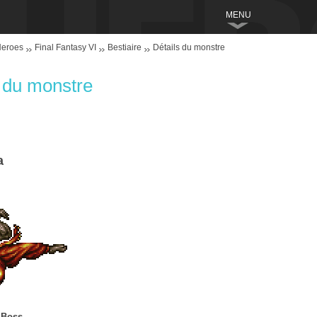
MENU
Heroes
Final Fantasy VI
Bestiaire
Détails du monstre
s du monstre
a
-
Boss