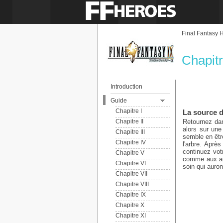
Final Fantasy 
Chapitr
Introduction
Guide
Chapitre I
La source 
Chapitre II
Retournez dan
alors sur une
Chapitre III
semble en êtr
Chapitre IV
l'arbre. Aprè
continuez vot
Chapitre V
comme aux aut
Chapitre VI
soin qui auron
Chapitre VII
Chapitre VIII
Chapitre IX
Chapitre X
Chapitre XI