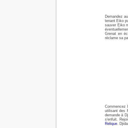
Demandez au M
tenant Eiko p
sauver Eiko m
éventuellemen
Grenat en éch
réclame sa par
Commencez le
utilisant des
demande à Dji
s'enfuit. Rej
Relique
. Djid