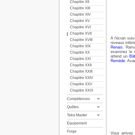
Chapitre XII
Chapitre XIII
Chapitre XIV
Chapitre XV
Chapitre XVI
Chapitre XVII
A l'écran sui
Chapitre XVIII
niveaux infér
Chapitre XIX
Renais
. Ram
examinez le m
Chapitre XX
attend un
Bât
Chapitre XXI
Remède
. Ava
Les cafés de Moricio
Chapitre XXII
La Mog Poste
Chapitre XXIII
Les pierres stellaires
Chapitre XXIV
Les gentils monstres
Chapitre XXV
Les grenouilles
Chapitre XXVI
Principes de base
Le quizz de Rataïme
Liste des compétences
Compétences
Les épées Excalibur
Gaïa
Quêtes
Règles du Tetra Master
Liste des cartes
Tetra Master
Équipement
Forge
Vous arrivez