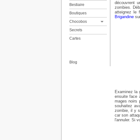
découvrent un
Bestiaire
zombies. Déba
atteignez le
Boutiques
La quête des Chocobos
Brigandine
sur
Liste des chocographes
Chocobos
Secrets
Cartes
Blog
Examinez la g
ensuite face 
mages noirs 
souhaitez ava
zombie, il y 
car son attaq
l'annuler. Si