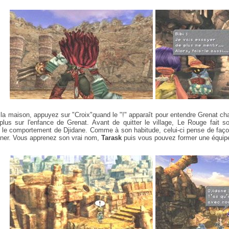
 la maison, appuyez sur "Croix"quand le "!" apparaît pour entendre Grenat ch
lus sur l'enfance de Grenat. Avant de quitter le village, Le Rouge fait so
 le comportement de Djidane. Comme à son habitude, celui-ci pense de faço
ner. Vous apprenez son vrai nom,
Tarask
puis vous pouvez former une équipe 