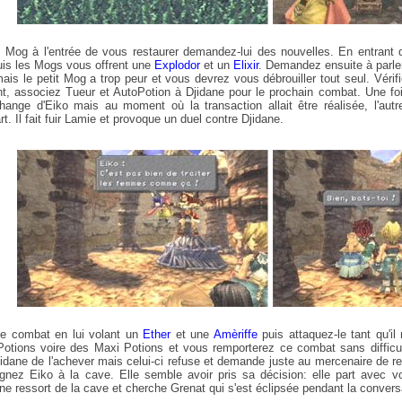
og à l'entrée de vous restaurer demandez-lui des nouvelles. En entrant d
uis les Mogs vous offrent une
Explodor
et un
Elixir
. Demandez ensuite à parle
ais le petit Mog a trop peur et vous devrez vous débrouiller tout seul. Vérif
t, associez Tueur et AutoPotion à Djidane pour le prochain combat. Une fo
ange d'Eiko mais au moment où la transaction allait être réalisée, l'autre
t. Il fait fuir Lamie et provoque un duel contre Djidane.
 combat en lui volant un
Ether
et une
Amèriffe
puis attaquez-le tant qu'i
 Potions voire des Maxi Potions et vous remporterez ce combat sans diffi
dane de l'achever mais celui-ci refuse et demande juste au mercenaire de rend
oignez Eiko à la cave. Elle semble avoir pris sa décision: elle part avec
ane ressort de la cave et cherche Grenat qui s'est éclipsée pendant la conver