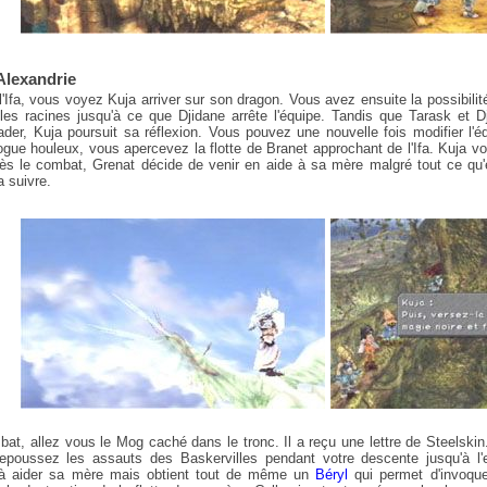
Alexandrie
l'Ifa, vous voyez Kuja arriver sur son dragon. Vous avez ensuite la possibili
es racines jusqu'à ce que Djidane arrête l'équipe. Tandis que Tarask et Dj
ader, Kuja poursuit sa réflexion. Vous pouvez une nouvelle fois modifier l'éq
ogue houleux, vous apercevez la flotte de Branet approchant de l'Ifa. Kuja vo
ès le combat, Grenat décide de venir en aide à sa mère malgré tout ce qu'e
 suivre.
at, allez vous le Mog caché dans le tronc. Il a reçu une lettre de Steelskin
poussez les assauts des Baskervilles pendant votre descente jusqu'à l'en
 à aider sa mère mais obtient tout de même un
Béryl
qui permet d'invoque