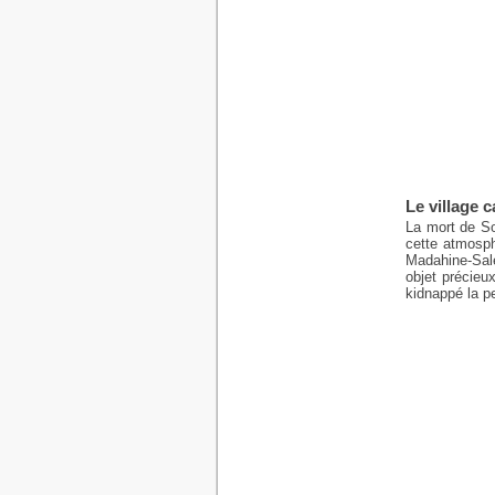
Le village c
La mort de So
cette atmosph
Madahine-Sale
objet précieu
kidnappé la p