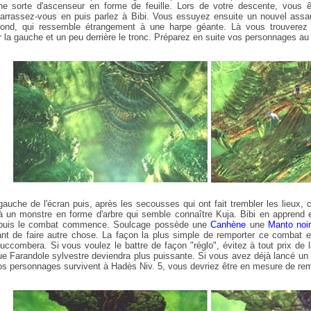
e sorte d'ascenseur en forme de feuille. Lors de votre descente, vous êt
rrassez-vous en puis parlez à Bibi. Vous essuyez ensuite un nouvel assau
 fond, qui ressemble étrangement à une harpe géante. Là vous trouvere
 la gauche et un peu derrière le tronc. Préparez en suite vos personnages a
auche de l'écran puis, après les secousses qui ont fait trembler les lieux,
à un monstre en forme d'arbre qui semble connaître Kuja. Bibi en apprend e
puis le combat commence. Soulcage possède une
Canhène
une
Manto noi
nt de faire autre chose. La façon la plus simple de remporter ce combat e
succombera. Si vous voulez le battre de façon "réglo", évitez à tout prix de
ue Farandole sylvestre deviendra plus puissante. Si vous avez déjà lancé un 
 vos personnages survivent à Hadès Niv. 5, vous devriez être en mesure de re