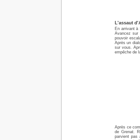
L'assaut d'
En arrivant à 
Avancez sur l
pouvoir escal
Après un dial
sur vous. Apr
empêche de la
Après ce comb
de Grenat. Re
parvient pas