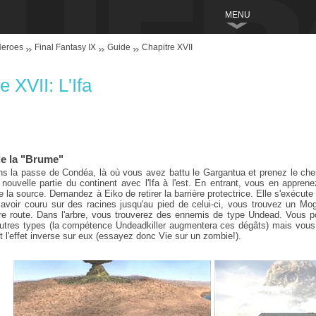
MENU
Heroes
Final Fantasy IX
Guide
Chapitre XVII
e XVII: L'Ifa
de la "Brume"
s la passe de Condéa, là où vous avez battu le Gargantua et prenez le chem
 nouvelle partie du continent avec l'Ifa à l'est. En entrant, vous en appren
e la source. Demandez à Eiko de retirer la barrière protectrice. Elle s'exécut
s avoir couru sur des racines jusqu'au pied de celui-ci, vous trouvez un Mog
re route. Dans l'arbre, vous trouverez des ennemis de type Undead. Vous po
res types (la compétence Undeadkiller augmentera ces dégâts) mais vous p
t l'effet inverse sur eux (essayez donc Vie sur un zombie!).