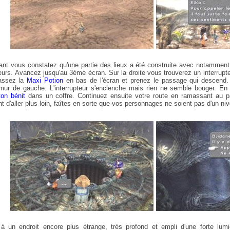
vant vous constatez qu'une partie des lieux a été construite avec notamment
ieurs. Avancez jusqu'au 3ème écran. Sur la droite vous trouverez un interrupte
assez la
Maxi Potion
en bas de l'écran et prenez le passage qui descend. 
ur de gauche. L'interrupteur s'enclenche mais rien ne semble bouger. En f
on bénit
dans un coffre. Continuez ensuite votre route en ramassant au
nt d'aller plus loin, faîtes en sorte que vos personnages ne soient pas d'un ni
 à un endroit encore plus étrange, très profond et empli d'une forte lu